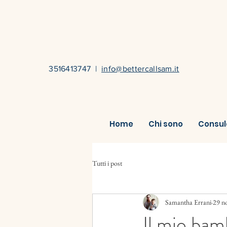
3516413747
|
info@bettercallsam.it
Home
Chi sono
Consul
Tutti i post
Samantha Errani
29 n
Il mio bam