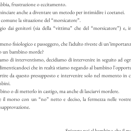
bbia, frustrazione o eccitamento. 
inciare anche a diventare un metodo per intimidire i coetanei. 
to comune la situazione del “morsicatore”.
o dai genitori (sia della “vittima” che del “morsicatore”) e, in 
meno fisiologico e passeggero, che l’adulto riveste di un’importanza
do un bambino morde? 
amo di interventismo, decidiamo di intervenire in seguito ad ogni
tire da questo presupposto e intervenire solo nel momento in cui
mbini. 
mbino o di metterlo in castigo, ma anche di lasciarvi mordere.
 il morso con un “no” netto e deciso, la fermezza nelle vostre 
disapprovazione. 
Spiegate poi al bambino che il mo