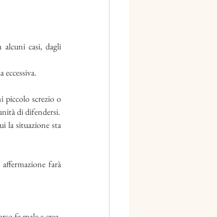
alcuni casi, dagli 
 eccessiva. 
 piccolo screzio o 
disaccordo tra bambini dimenticandoci che in realtà stiamo negando al bambino l'opportunità di difendersi. 
 la situazione sta 
affermazione farà 
rso fa male e crea 