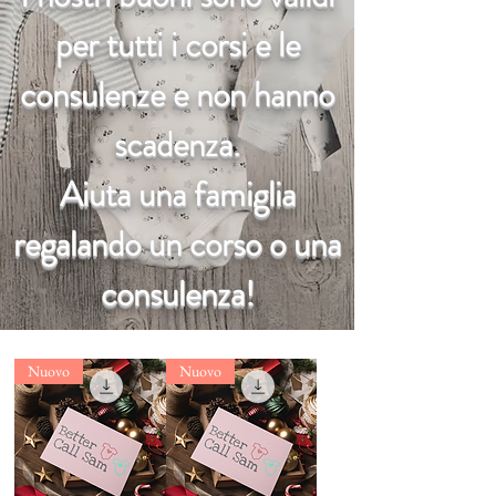
per tutti i corsi e le
consulenze e non hanno
scadenza.
Aiuta una famiglia
regalando un corso o una
consulenza!
Nuovo
Nuovo