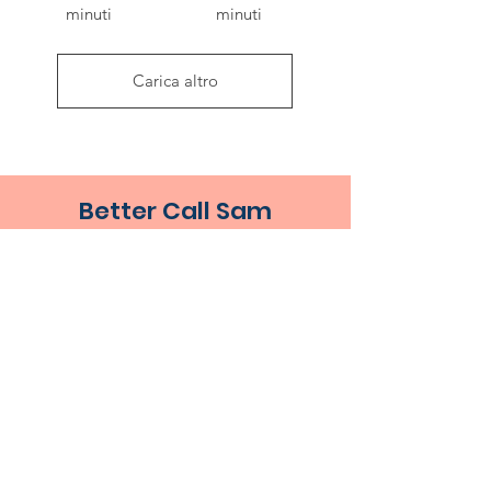
minuti
minuti
Carica altro
Better Call Sam
Tel 3516413747
info@bettercallsam.it
Prenota una consulenza
Prenota un corso