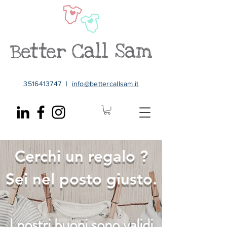
3516413747
|
info@bettercallsam.it
Cerchi un regalo ?
Sei nel posto giusto.
I nostri buoni sono validi