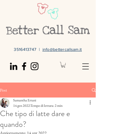
3516413747
|
info@bettercallsam.it
Post
Samantha Errani
14 gen 2022
Tempo di lettura: 2 min
Che tipo di latte dare e
quando?
Aggiornamento:
14 apr 2022