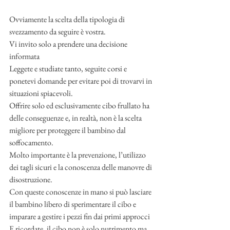
Ovviamente la scelta della tipologia di 
svezzamento da seguire è vostra. 
Vi invito solo a prendere una decisione 
informata 
Leggete e studiate tanto, seguite corsi e 
ponetevi domande per evitare poi di trovarvi in 
situazioni spiacevoli. 
Offrire solo ed esclusivamente cibo frullato ha 
delle conseguenze e, in realtà, non è la scelta 
migliore per proteggere il bambino dal 
soffocamento. 
Molto importante è la prevenzione, l’utilizzo 
dei tagli sicuri e la conoscenza delle manovre di 
disostruzione. 
Con queste conoscenze in mano si può lasciare 
il bambino libero di sperimentare il cibo e 
imparare a gestire i pezzi fin dai primi approcci 
E ricordate, il cibo non è solo nutrimento ma 