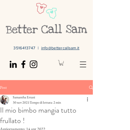
3516413747
|
info@bettercallsam.it
Post
Samantha Errani
30 nov 2021
Tempo di lettura: 2 min
Il mio bimbo mangia tutto
frullato !
Aggiornamento:
14 apr 2022