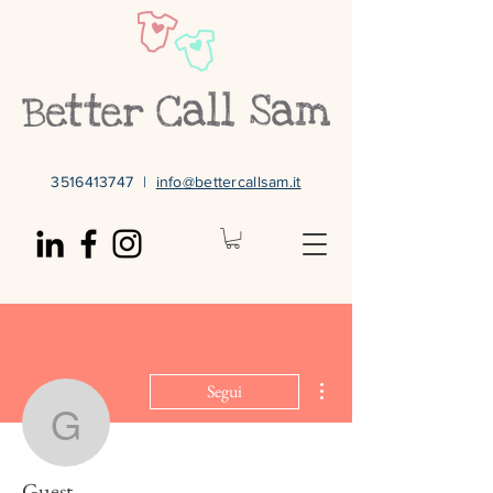
3516413747
|
info@bettercallsam.it
Altre azioni
Segui
Guest
Guest