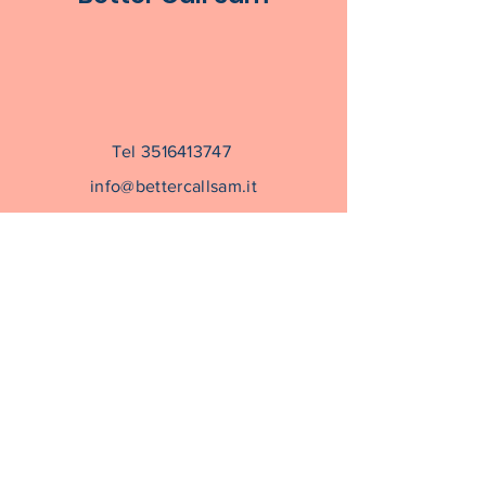
Tel 3516413747
info@bettercallsam.it
Prenota una consulenza
Prenota un corso
Iscriviti alla nosta newsletter per
rimanere sempre aggiornata su corsi e
articoli del blog
Invia