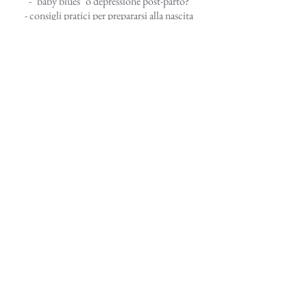
- "baby blues" o depressione post-parto?
- consigli pratici per prepararsi alla nascita
Tutto quello che non ti aspetti!
Sabato 25/01 Ore 15-16:30
Caricamento dei giorni...