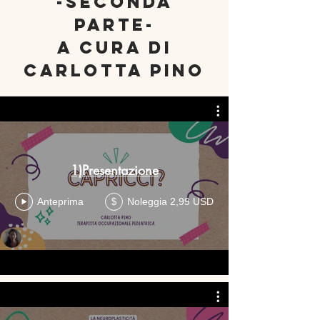
-sECONDA
PARTE-
A CURA DI
cARLOTTA pINO
1)Presentazione
Anteprima
Noleggia 2,99 USD
$