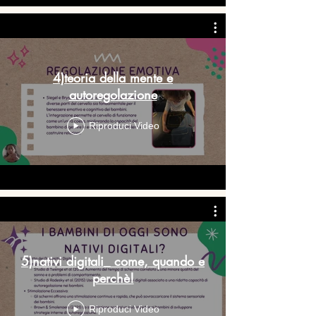
4)teoria della mente e
autoregolazione
Riproduci Video
5)nativi digitali_ come, quando e
perchè!
Riproduci Video