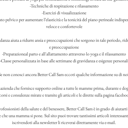
-Techniche di respirazione e rilassamento
-Esercizi di visualizzazione
nto pelvico per aumentare l’elasticità e la tonicità del piano perineale indispe
veloce e confortevole
idanza aiuta a ridurre ansia e preoccupazioni che sorgono in tale periodo, riduc
e preoccupazione
-Preparazioneal parto e all'allattamento attraverso lo yoga e il rilassamento
-Classe personalizzata in base alle settimane di gravidanza e esigenze personal
Se non conosci ancora Better Call Sam eccoti qualche informazione su di noi
 azienda che fornisce supporto online a tutte le mamme prima, durante e dop
corsi e consulenze mirate e tramite gli articoli e le dirette sulla pagina faceboo
fessionisti della salute e del benessere, Better Call Sam è in grado di aiutarti 
che una mamma si pone. Sul sito puoi trovare tantissimi articoli interessant
iscrivendoti alla newsletter li riceverai direttamente via e-mail.