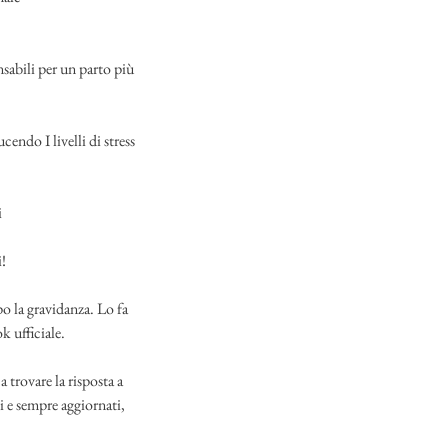
nsabili per un parto più
endo I livelli di stress
i
!
o la gravidanza. Lo fa
k ufficiale.
a trovare la risposta a
i e sempre aggiornati,