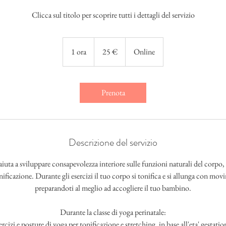
Clicca sul titolo per scoprire tutti i dettagli del servizio
25
euro
1 ora
1
25 €
Online
o
r
Prenota
Descrizione del servizio
iuta a sviluppare consapevolezza interiore sulle funzioni naturali del corpo, 
nificazione. Durante gli esercizi il tuo corpo si tonifica e si allunga con mov
preparandoti al meglio ad accogliere il tuo bambino.
Durante la classe di yoga perinatale:
ercizi e posture di yoga per tonificazione e stretching, in base all'eta' gestatio