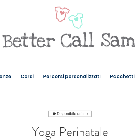
enze
Corsi
Percorsi personalizzati
Pacchetti
Disponibile online
Yoga Perinatale