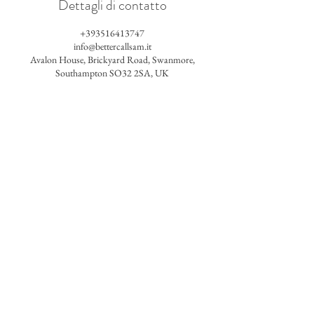
Dettagli di contatto
+393516413747
info@bettercallsam.it
Avalon House, Brickyard Road, Swanmore,
Southampton SO32 2SA, UK
Better Call Sam
Tel 3516413747
info@bettercallsam.it