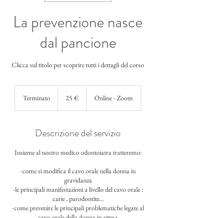
La prevenzione nasce
dal pancione
Clicca sul titolo per scoprire tutti i dettagli del corso
25
euro
Terminato
T
25 €
Online - Zoom
e
r
m
Descrizione del servizio
i
n
Insieme al nostro medico odontoiatra tratteremo:
a
t
-come si modifica il cavo orale nella donna in
o
gravidanza
-le principali manifestazioni a livello del cavo orale :
carie , parodontite...
-come prevenire le principali problematiche legate al
cavo orale della donna in attesa