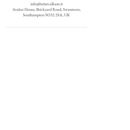
info@bettercallsam.it
Avalon House, Brickyard Road, Swanmore,
Southampton SO32 2SA, UK
Better Call Sam
Tel 3516413747
info@bettercallsam.it
Prenota una consulenza