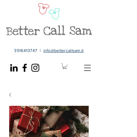
3516413747
|
info@bettercallsam.it