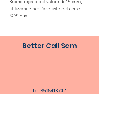
Buono regalo del valore di 49 euro,
utilizzabile per l'acquisto del corso
SOS bua.
Better Call Sam
Tel 3516413747
info@bettercallsam.it
Prenota una consulenza
Prenota un corso
Iscriviti alla nosta newsletter per